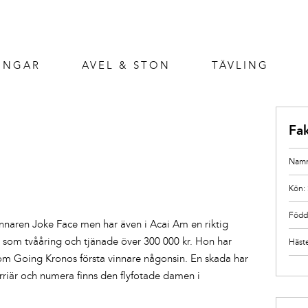
INGAR
AVEL & STON
TÄVLING
Fa
Namn
Kön:
Född
nnaren Joke Face men har även i Acai Am en riktig
n som tvååring och tjänade över 300 000 kr. Hon har
Häst
om Going Kronos första vinnare någonsin. En skada har
arriär och numera finns den flyfotade damen i