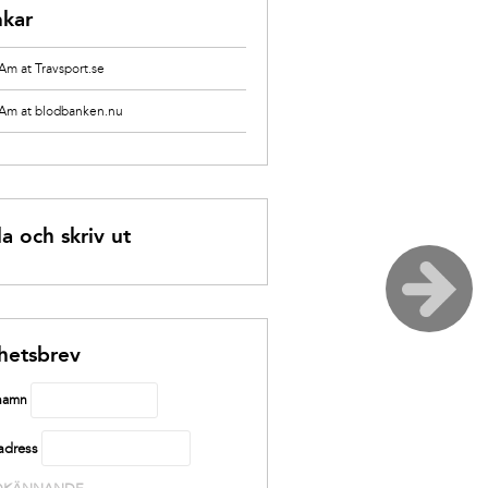
nkar
Am at Travsport.se
 Am at blodbanken.nu
a och skriv ut
hetsbrev
 namn
adress