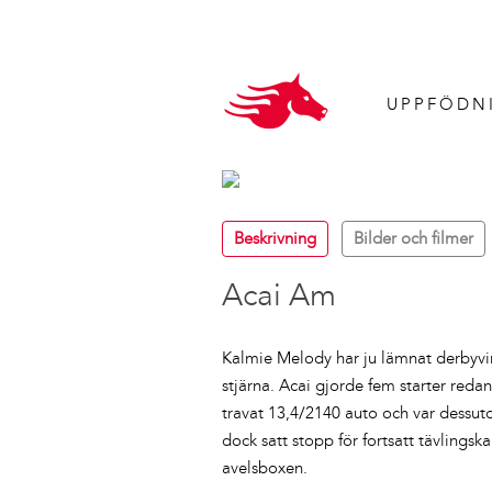
UPPFÖDN
Beskrivning
Bilder och filmer
Acai Am
Kalmie Melody har ju lämnat derbyvi
stjärna. Acai gjorde fem starter reda
travat 13,4/2140 auto och var dessut
dock satt stopp för fortsatt tävlingsk
avelsboxen.