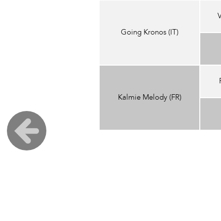
V
Going Kronos (IT)
Kalmie Melody (FR)
Post
navigation