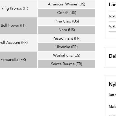
Lä
American Winner (US)
iking Kronos (IT)
Conch (US)
Acai 
Pine Chip (US)
Bell Power (IT)
Acai
Nara (US)
Passionnant (FR)
Full Account (FR)
Ukrainka (FR)
Del
Workaholic (US)
Fantanella (FR)
Sainte Baume (FR)
Ny
Ditt
Mail