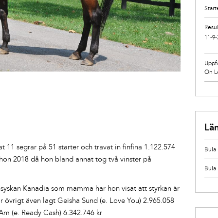
Start
Resul
11-9-
Uppf
On L
Lä
 11 segrar på 51 starter och travat in finfina 1.122.574
Bula 
hon 2018 då hon bland annat tog två vinster på
Bula
syskan Kanadia som mamma har hon visat att styrkan är
r övrigt även lagt Geisha Sund (e. Love You) 2.965.058
’Am (e. Ready Cash) 6.342.746 kr