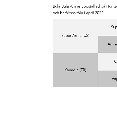
Bula Bula Am är uppstallad på Hunt
och beräknas föla i april 2024.
Post
Sup
navigation
Super Arnie (US)
Arnie
C
Kanadia (FR)
Ve