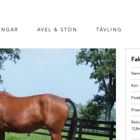
INGAR
AVEL & STON
TÄVLING
Fa
Namn
Kön:
Född
Prise
Reko
13,8m