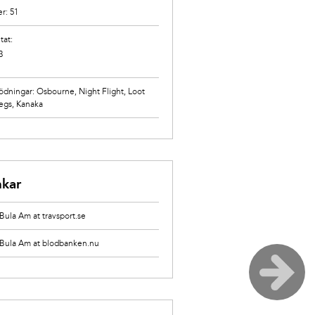
er: 51
tat:
3
ödningar:
Osbourne
,
Night Flight
,
Loot
egs
,
Kanaka
nkar
Bula Am at travsport.se
 Bula Am at blodbanken.nu