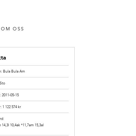
OM OSS
kta
: Bula Bula Am
 Sto
: 2011-05-15
r: 1 122 574 kr
rd:
 14,3l 10,4ak *11,7am 15,3al