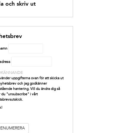
a och skriv ut
hetsbrev
 namn
adress
DKÄNNANDE
vänder uppgifterna ovan för att skicka ut
 nyhetsbrev och jag godkänner
tående hantering. Vill du ändra dig så
r du "unsubscribe" i vårt
tsbrevsutskick.
k!