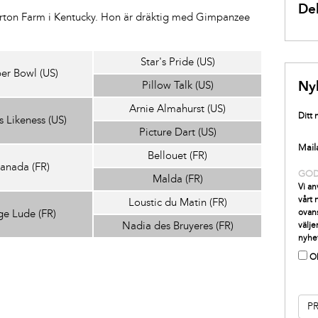
Del
erton Farm i Kentucky. Hon är dräktig med Gimpanzee
Star's Pride (US)
er Bowl (US)
Ny
Pillow Talk (US)
Arnie Almahurst (US)
Ditt
s Likeness (US)
Picture Dart (US)
Mail
Bellouet (FR)
anada (FR)
GO
Malda (FR)
Vi an
vårt
Loustic du Matin (FR)
ge Lude (FR)
ovans
Nadia des Bruyeres (FR)
välje
nyhe
O