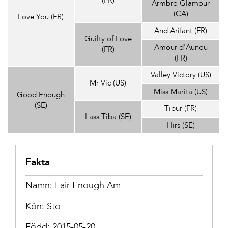
(FR)
Armbro Glamour
(CA)
Love You (FR)
And Arifant (FR)
Guilty of Love
Amour d'Aunou
(FR)
(FR)
Valley Victory (US)
Mr Vic (US)
Miss Marita (US)
Good Enough
(SE)
Tibur (FR)
Lass Tiba (SE)
Hirs (SE)
Fakta
Namn: Fair Enough Am
Kön: Sto
Född: 2015-05-20