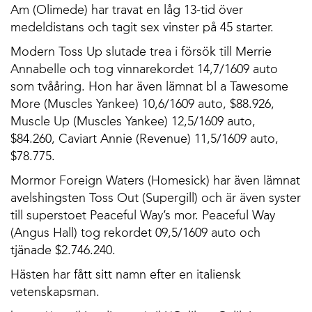
Am (Olimede) har travat en låg 13-tid över
medeldistans och tagit sex vinster på 45 starter.
Modern Toss Up slutade trea i försök till Merrie
Annabelle och tog vinnarekordet 14,7/1609 auto
som tvååring. Hon har även lämnat bl a Tawesome
More (Muscles Yankee) 10,6/1609 auto, $88.926,
Muscle Up (Muscles Yankee) 12,5/1609 auto,
$84.260, Caviart Annie (Revenue) 11,5/1609 auto,
$78.775.
Mormor Foreign Waters (Homesick) har även lämnat
avelshingsten Toss Out (Supergill) och är även syster
till superstoet Peaceful Way’s mor. Peaceful Way
(Angus Hall) tog rekordet 09,5/1609 auto och
tjänade $2.746.240.
Hästen har fått sitt namn efter en italiensk
vetenskapsman.