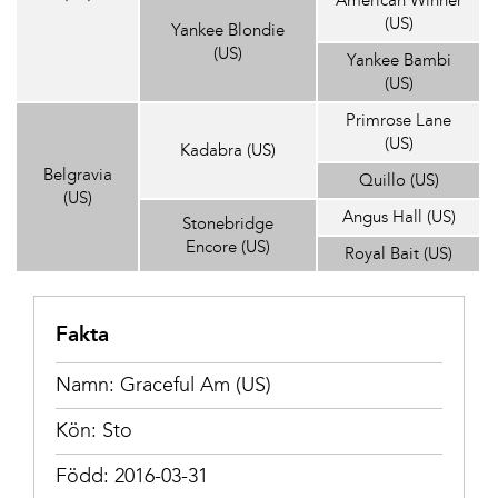
American Winner
(US)
Yankee Blondie
(US)
Yankee Bambi
(US)
Primrose Lane
(US)
Kadabra (US)
Belgravia
Quillo (US)
(US)
Angus Hall (US)
Stonebridge
Encore (US)
Royal Bait (US)
Fakta
Namn: Graceful Am (US)
Kön: Sto
Född: 2016-03-31