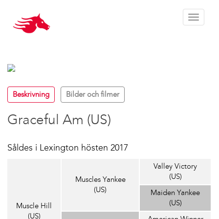
Toggle 
Beskrivning
Bilder och filmer
Graceful Am (US)
Såldes i Lexington hösten 2017
Valley Victory
(US)
Muscles Yankee
(US)
Maiden Yankee
(US)
Muscle Hill
(US)