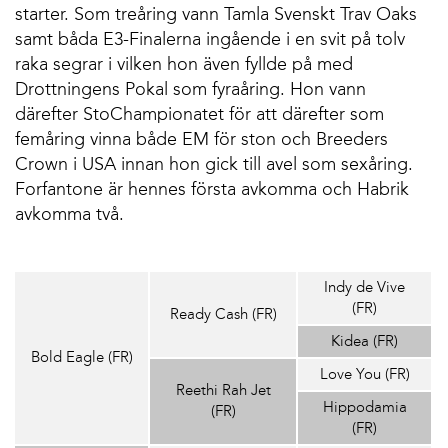
starter. Som treåring vann Tamla Svenskt Trav Oaks
samt båda E3-Finalerna ingående i en svit på tolv
raka segrar i vilken hon även fyllde på med
Drottningens Pokal som fyraåring. Hon vann
därefter StoChampionatet för att därefter som
femåring vinna både EM för ston och Breeders
Crown i USA innan hon gick till avel som sexåring.
Forfantone är hennes första avkomma och Habrik
avkomma två.
Indy de Vive
(FR)
Ready Cash (FR)
Kidea (FR)
Bold Eagle (FR)
Love You (FR)
Reethi Rah Jet
Hippodamia
(FR)
(FR)