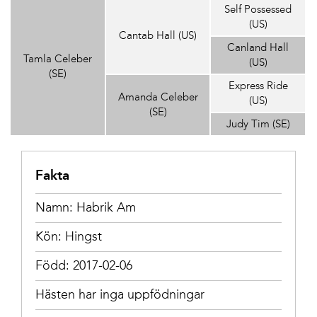
Self Possessed
(US)
Cantab Hall (US)
Canland Hall
Tamla Celeber
(US)
(SE)
Express Ride
Amanda Celeber
(US)
(SE)
Judy Tim (SE)
Fakta
Namn: Habrik Am
Kön: Hingst
Född: 2017-02-06
Hästen har inga uppfödningar