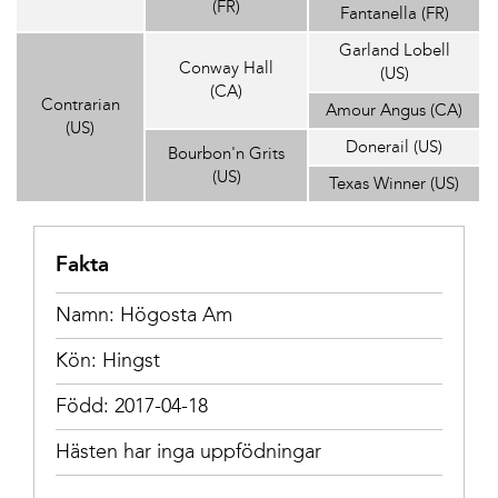
(FR)
Fantanella (FR)
Garland Lobell
Conway Hall
(US)
(CA)
Contrarian
Amour Angus (CA)
(US)
Donerail (US)
Bourbon'n Grits
(US)
Texas Winner (US)
Fakta
Namn: Högosta Am
Kön: Hingst
Född: 2017-04-18
Hästen har inga uppfödningar