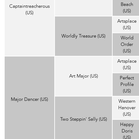
Beach
Captaintreacherous
(US)
(US)
Artsplace
(US)
Worldly Treasure (US)
World
Order
(US)
Artsplace
(US)
Art Major (US)
Perfect
Profile
(US)
Major Dancer (US)
Western
Hanover
(US)
Two Steppin' Sally (US)
Happy
Doris
(US)