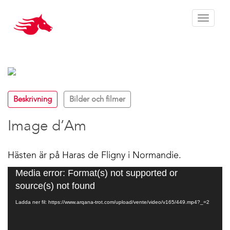
Toggle 
Beskrivning
Bilder och filmer
Image d’Am
Hästen är på Haras de Fligny i Normandie.
Videospelare
Media error: Format(s) not supported or
source(s) not found
Ladda ner fil: https://www.arqana-trot.com/upload/vente/video/v165/449.mp4?_=2