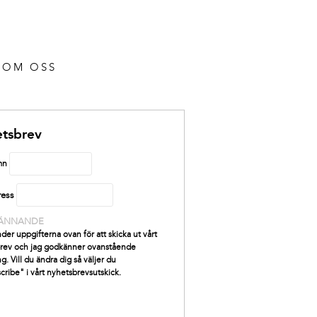
OM OSS
tsbrev
mn
ress
ÄNNANDE
der uppgifterna ovan för att skicka ut vårt
rev och jag godkänner ovanstående
g. Vill du ändra dig så väljer du
cribe" i vårt nyhetsbrevsutskick.