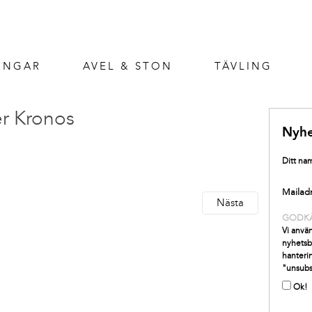
INGAR
AVEL & STON
TÄVLING
er Kronos
Nyhe
Ditt na
Mailad
Nästa
GODK
Vi använ
nyhetsb
hanterin
"unsubs
Ok!