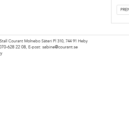
Stall Courant
Molnebo Säteri Pl 310, 744 91 Heby
070-628 22 08
sabine@courant.se
,
E-post:
cy