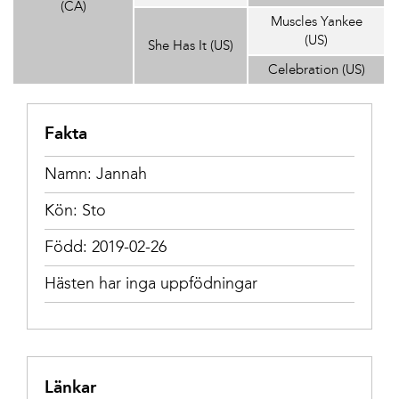
(CA)
Muscles Yankee
(US)
She Has It (US)
Celebration (US)
Fakta
Namn: Jannah
Kön: Sto
Född: 2019-02-26
Hästen har inga uppfödningar
Länkar