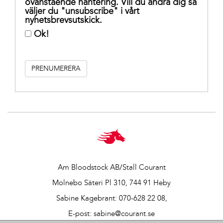
ovanstående hantering. Vill du ändra dig så
väljer du "unsubscribe" i vårt
nyhetsbrevsutskick.
Ok!
Am Bloodstock AB/Stall Courant
Molnebo Säteri Pl 310, 744 91 Heby
Sabine Kagebrant:
070-628 22 08
,
E-post:
sabine@courant.se