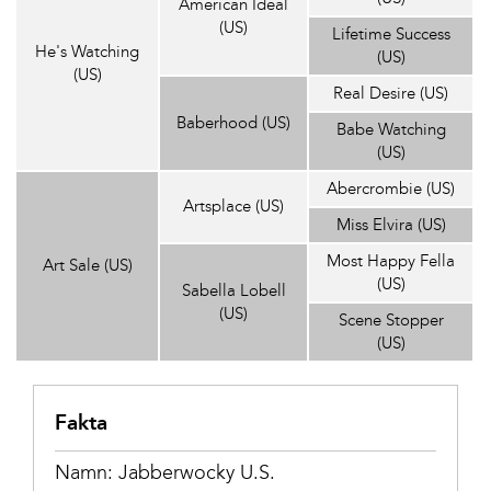
American Ideal
(US)
Lifetime Success
He's Watching
(US)
(US)
Real Desire (US)
Baberhood (US)
Babe Watching
(US)
Abercrombie (US)
Artsplace (US)
Miss Elvira (US)
Most Happy Fella
Art Sale (US)
(US)
Sabella Lobell
(US)
Scene Stopper
(US)
Fakta
Namn: Jabberwocky U.S.