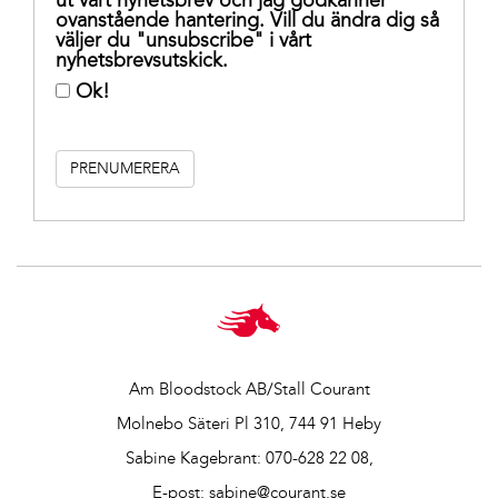
ut vårt nyhetsbrev och jag godkänner
ovanstående hantering. Vill du ändra dig så
väljer du "unsubscribe" i vårt
nyhetsbrevsutskick.
Ok!
Am Bloodstock AB/Stall Courant
Molnebo Säteri Pl 310, 744 91 Heby
Sabine Kagebrant:
070-628 22 08
,
E-post:
sabine@courant.se