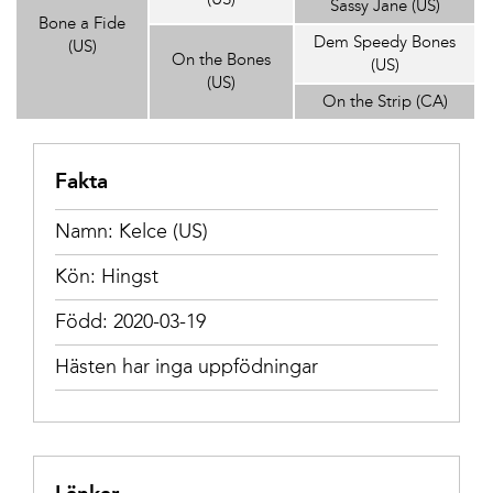
Sassy Jane (US)
Bone a Fide
Dem Speedy Bones
(US)
On the Bones
(US)
(US)
On the Strip (CA)
Fakta
Namn: Kelce (US)
Kön: Hingst
Född: 2020-03-19
Hästen har inga uppfödningar