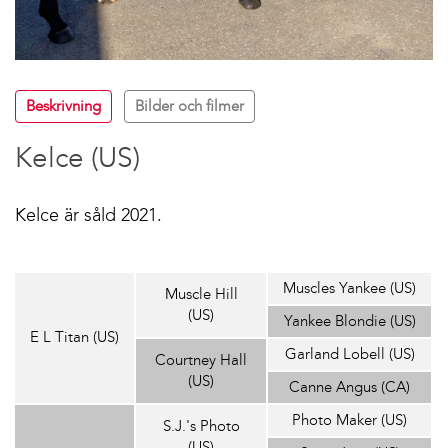
Beskrivning
Bilder och filmer
Kelce (US)
Kelce är såld 2021.
Muscles Yankee (US)
Muscle Hill
(US)
Yankee Blondie (US)
E L Titan (US)
Garland Lobell (US)
Courtney Hall
(US)
Canne Angus (CA)
Photo Maker (US)
S.J.'s Photo
(US)