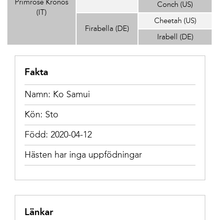
Primrose Kronos
Conch (US)
(IT)
Cheetah (US)
Firabella (DE)
Irabell (DE)
Fakta
Namn: Ko Samui
Kön: Sto
Född: 2020-04-12
Hästen har inga uppfödningar
Länkar