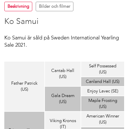
Beskrivning
Bilder och filmer
Ko Samui
Ko Samui är såld på Sweden International Yearling
Sale 2021.
Self Possessed
Cantab Hall
(US)
(US)
Canland Hall (US)
Father Patrick
(US)
Enjoy Lavec (SE)
Gala Dream
Maple Frosting
(US)
(US)
American Winner
Viking Kronos
(US)
(IT)