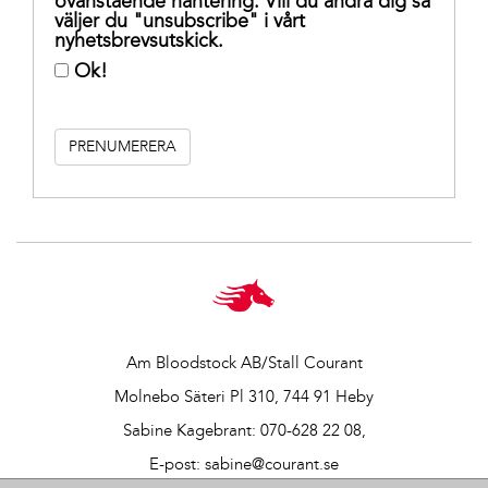
ovanstående hantering. Vill du ändra dig så
väljer du "unsubscribe" i vårt
nyhetsbrevsutskick.
Ok!
Am Bloodstock AB/Stall Courant
Molnebo Säteri Pl 310, 744 91 Heby
Sabine Kagebrant:
070-628 22 08
,
E-post:
sabine@courant.se
Vår integritetspolicy