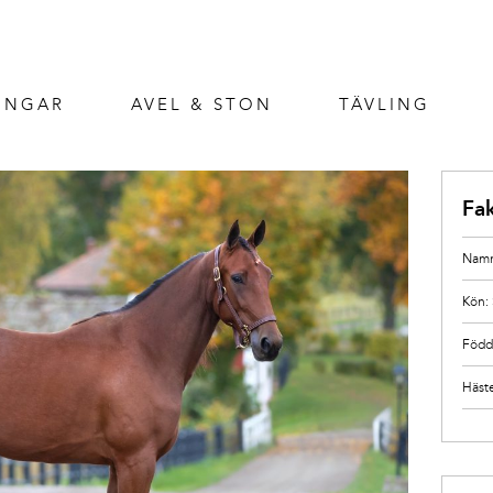
INGAR
AVEL & STON
TÄVLING
Fa
Namn
Kön:
Född
Häst