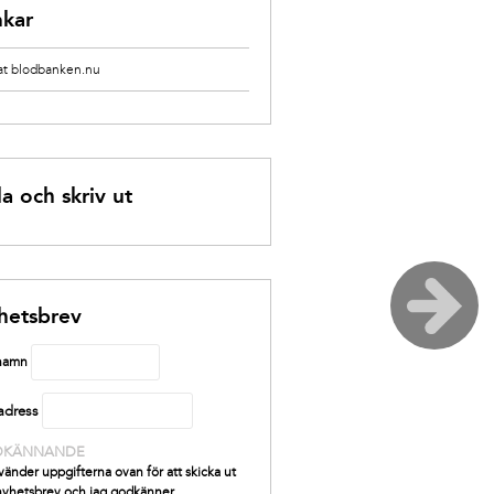
nkar
 at blodbanken.nu
a och skriv ut
hetsbrev
 namn
adress
DKÄNNANDE
vänder uppgifterna ovan för att skicka ut
 nyhetsbrev och jag godkänner