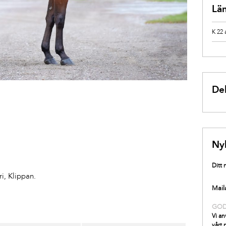
Lä
K 22
Del
Ny
Ditt
i, Klippan.
Mail
GO
Vi an
vårt