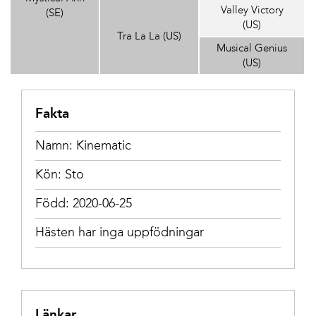
Valley Victory
(SE)
(US)
Tra La La (US)
Musical Genius
(US)
Fakta
Namn: Kinematic
Kön: Sto
Född: 2020-06-25
Hästen har inga uppfödningar
Länkar