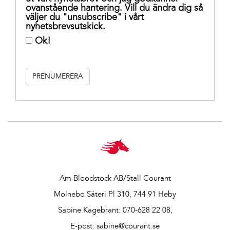
ovanstående hantering. Vill du ändra dig så
väljer du "unsubscribe" i vårt
nyhetsbrevsutskick.
Ok!
Am Bloodstock AB/Stall Courant
Molnebo Säteri Pl 310, 744 91 Heby
Sabine Kagebrant:
070-628 22 08
,
E-post:
sabine@courant.se