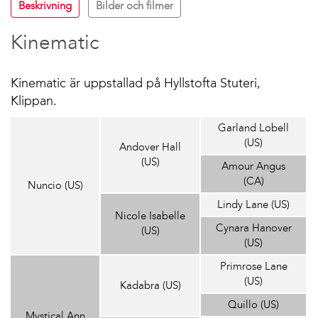
Beskrivning
Bilder och filmer
Kinematic
Kinematic är uppstallad på Hyllstofta Stuteri,
Klippan.
Garland Lobell
(US)
Andover Hall
(US)
Amour Angus
(CA)
Nuncio (US)
Lindy Lane (US)
Nicole Isabelle
Cynara Hanover
(US)
(US)
Primrose Lane
(US)
Kadabra (US)
Quillo (US)
Mystical Ann