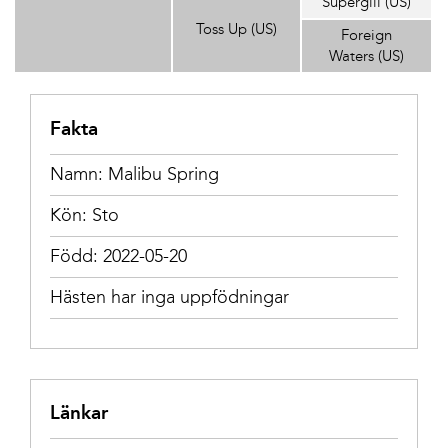
Supergill (US)
Toss Up (US)
Foreign
Waters (US)
Fakta
Namn: Malibu Spring
Kön: Sto
Född: 2022-05-20
Hästen har inga uppfödningar
Länkar