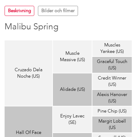
Beskrivning
Bilder och filmer
Malibu Spring
Muscles
Yankee (US)
Muscle
Massive (US)
Graceful Touch
(US)
Cruzado Dela
Noche (US)
Credit Winner
(US)
Alidade (US)
Alexis Hanover
(US)
Pine Chip (US)
Enjoy Lavec
Margit Lobell
(SE)
(US
Hall Of Face