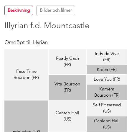
Beskrivning
Bilder och filmer
Illyrian f.d. Mountcastle
Omdöpt till Illyrian
Indy de Vive
Ready Cash
(FR)
(FR)
Kidea (FR)
Face Time
Bourbon (FR)
Love You (FR)
Vita Bourbon
Kamera
(FR)
Bourbon (FR)
Self Possessed
(US)
Cantab Hall
(US)
Canland Hall
(US)
Eddiction (US)