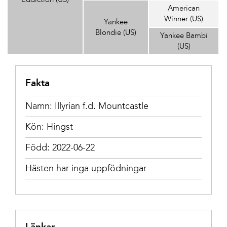
American
Winner (US)
Yankee
Blondie (US)
Yankee Bambi
(US)
Fakta
Namn: Illyrian f.d. Mountcastle
Kön: Hingst
Född: 2022-06-22
Hästen har inga uppfödningar
Länkar