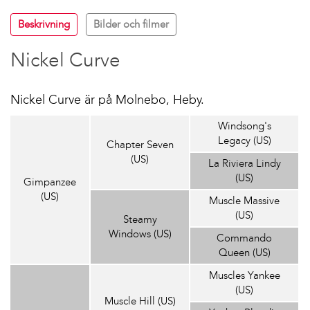
Beskrivning
Bilder och filmer
Nickel Curve
Nickel Curve är på Molnebo, Heby.
Windsong's
Legacy (US)
Chapter Seven
(US)
La Riviera Lindy
(US)
Gimpanzee
(US)
Muscle Massive
(US)
Steamy
Windows (US)
Commando
Queen (US)
Muscles Yankee
(US)
Muscle Hill (US)