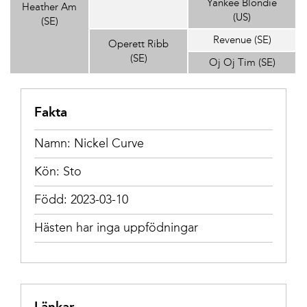
Yankee Blondie
Heather Am
(US)
(SE)
Revenue (SE)
Operett Ribb
(SE)
Oj Oj Tim (SE)
Fakta
Namn: Nickel Curve
Kön: Sto
Född: 2023-03-10
Hästen har inga uppfödningar
Länkar