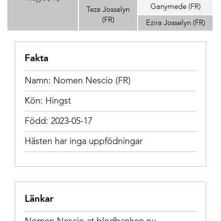
Ganymede (FR)
Teza Josselyn
(FR)
Ezira Josselyn (FR)
Fakta
Namn: Nomen Nescio (FR)
Kön: Hingst
Född: 2023-05-17
Hästen har inga uppfödningar
Länkar
Nomen Nescio at blodbanken.nu