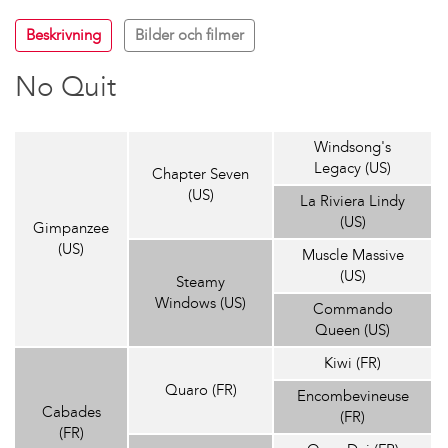
Beskrivning
Bilder och filmer
No Quit
Windsong's
Legacy (US)
Chapter Seven
(US)
La Riviera Lindy
(US)
Gimpanzee
(US)
Muscle Massive
(US)
Steamy
Windows (US)
Commando
Queen (US)
Kiwi (FR)
Quaro (FR)
Encombevineuse
Cabades
(FR)
(FR)