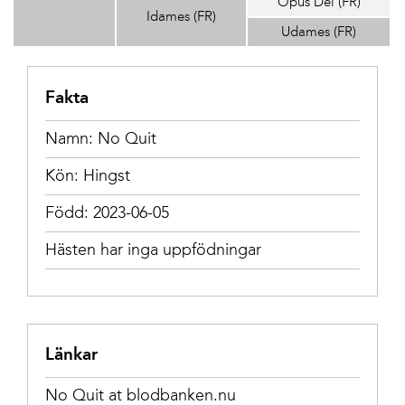
Opus Dei (FR)
Idames (FR)
Udames (FR)
Fakta
Namn: No Quit
Kön: Hingst
Född: 2023-06-05
Hästen har inga uppfödningar
Länkar
No Quit at blodbanken.nu