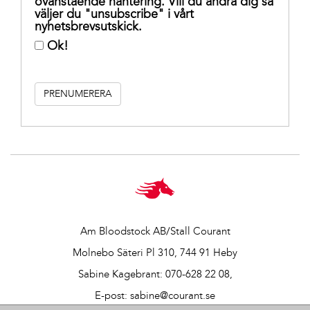
ovanstående hantering. Vill du ändra dig så
väljer du "unsubscribe" i vårt
nyhetsbrevsutskick.
Ok!
Am Bloodstock AB/Stall Courant
Molnebo Säteri Pl 310, 744 91 Heby
Sabine Kagebrant:
070-628 22 08
,
E-post:
sabine@courant.se