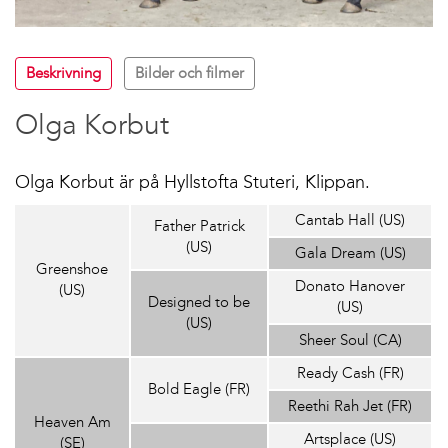
Beskrivning
Bilder och filmer
Olga Korbut
Olga Korbut är på Hyllstofta Stuteri, Klippan.
Cantab Hall (US)
Father Patrick
(US)
Gala Dream (US)
Greenshoe
Donato Hanover
(US)
Designed to be
(US)
(US)
Sheer Soul (CA)
Ready Cash (FR)
Bold Eagle (FR)
Reethi Rah Jet (FR)
Heaven Am
Artsplace (US)
(SE)