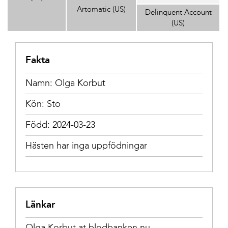
Artomatic (US)
Delinquent Account
(US)
Fakta
Namn: Olga Korbut
Kön: Sto
Född: 2024-03-23
Hästen har inga uppfödningar
Länkar
Olga Korbut at blodbanken.nu