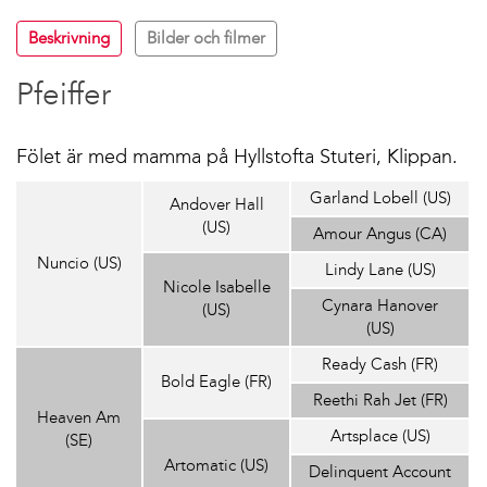
Beskrivning
Bilder och filmer
Pfeiffer
Fölet är med mamma på Hyllstofta Stuteri, Klippan.
Garland Lobell (US)
Andover Hall
(US)
Amour Angus (CA)
Nuncio (US)
Lindy Lane (US)
Nicole Isabelle
Cynara Hanover
(US)
(US)
Ready Cash (FR)
Bold Eagle (FR)
Reethi Rah Jet (FR)
Heaven Am
Artsplace (US)
(SE)
Artomatic (US)
Delinquent Account