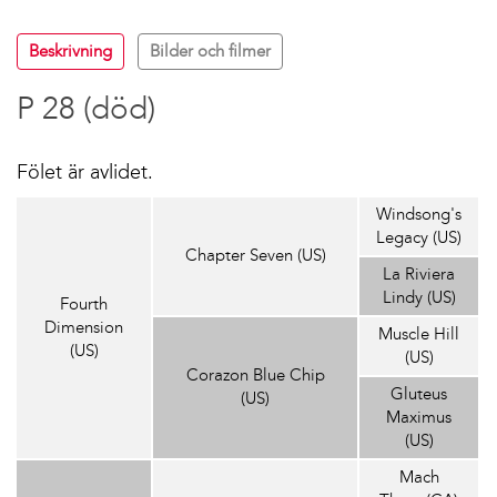
Beskrivning
Bilder och filmer
P 28 (död)
Fölet är avlidet.
Windsong's
Legacy (US)
Chapter Seven (US)
La Riviera
Lindy (US)
Fourth
Dimension
Muscle Hill
(US)
(US)
Corazon Blue Chip
Gluteus
(US)
Maximus
(US)
Mach