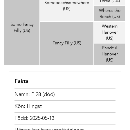
Three (CA)
Somebeachsomewhere
(US)
Wheres the
Beach (US)
Some Fancy
Western
Filly (US)
Hanover
(US)
Fancy Filly (US)
Fanciful
Hanover
(US)
Fakta
Namn: P 28 (död)
Kön: Hingst
Född: 2025-05-13
Hästen har inga uppfödningar