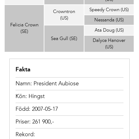
Speedy Crown (US)
Crowntron
(US)
Nessanda (US)
Felicia Crown
Ata Doug (US)
(SE)
Sea Gull (SE)
Dalyce Hanover
(US)
Fakta
Namn: President Aubiose
Kön: Hingst
Född: 2007-05-17
Priser: 261 900,-
Rekord: