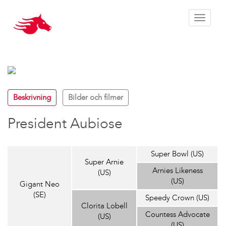
Toggle 
Beskrivning
Bilder och filmer
President Aubiose
Super Bowl (US)
Super Arnie
Arnies Likeness
(US)
(US)
Gigant Neo
(SE)
Speedy Crown (US)
Clorita Lobell
Countess Advocate
(US)
(US)