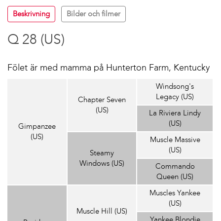
Beskrivning
Bilder och filmer
Q 28 (US)
Fölet är med mamma på Hunterton Farm, Kentucky
Windsong's
Legacy (US)
Chapter Seven
(US)
La Riviera Lindy
(US)
Gimpanzee
(US)
Muscle Massive
(US)
Steamy
Windows (US)
Commando
Queen (US)
Muscles Yankee
(US)
Muscle Hill (US)
Yankee Blondie