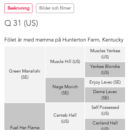
Beskrivning
Bilder och filmer
Q 31 (US)
Fölet är med mamma på Hunterton Farm, Kentucky
Muscles Yankee
(US)
Muscle Hill (US)
Yankee Blondie
Green Manalishi
(US)
(SE)
Enjoy Lavec (SE)
Naga Morich
Dame Lavec
(SE)
(SE)
Self Possessed
(US)
Cantab Hall
(US)
Canland Hall
Fuel Her Flame
(US)