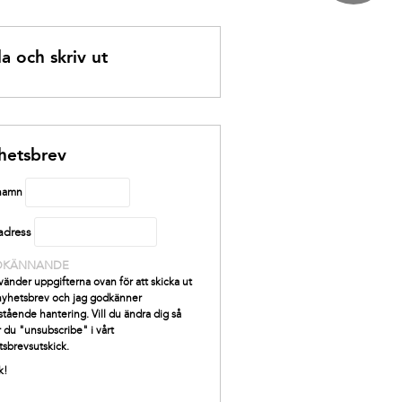
a och skriv ut
hetsbrev
 namn
adress
DKÄNNANDE
vänder uppgifterna ovan för att skicka ut
 nyhetsbrev och jag godkänner
tående hantering. Vill du ändra dig så
r du "unsubscribe" i vårt
tsbrevsutskick.
k!