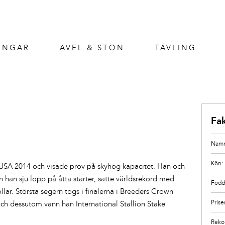
INGAR
AVEL & STON
TÄVLING
Fa
Namn
Kön:
 USA 2014 och visade prov på skyhög kapacitet. Han och
nn han sju lopp på åtta starter, satte världsrekord med
Född
llar. Största segern togs i finalerna i Breeders Crown
Prise
och dessutom vann han International Stallion Stake
Reko