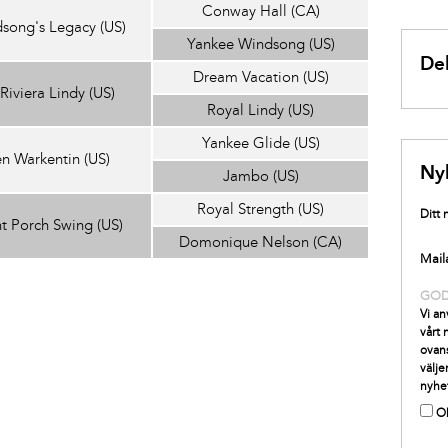
Conway Hall (CA)
song's Legacy (US)
Yankee Windsong (US)
Del
Dream Vacation (US)
Riviera Lindy (US)
Royal Lindy (US)
Yankee Glide (US)
n Warkentin (US)
Ny
Jambo (US)
Royal Strength (US)
Ditt
t Porch Swing (US)
Domonique Nelson (CA)
Mail
GO
Vi an
vårt
ovans
välje
nyhe
O