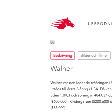
UPPFÖDN
Beskrivning
Bilder och filmer
Walner
Walner var den ledande tvååringen i
utsågs till årets 2-åring i USA. Då va
tiden 1.09,3 och sprang in 484.037 do
($600.000), Kindergarten ($200.600) 
($56.000).