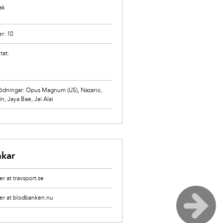
ak
er: 10
tat:
ödningar:
Opus Magnum (US)
,
Nazario
,
in
,
Jaya Bae
,
Jai Alai
nkar
r at travsport.se
er at blodbanken.nu