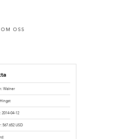
OM OSS
kta
: Walner
 Hingst
: 2014-04-12
r: 567.652 USD
rd: