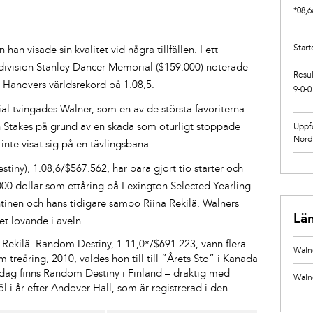
*08,6
Start
an visade sin kvalitet vid några tillfällen. I ett
 division Stanley Dancer Memorial ($159.000) noterade
Resul
 Hanovers världsrekord på 1.08,5.
9-0-0
al tvingades Walner, som en av de största favoriterna
n Stakes på grund av en skada som oturligt stoppade
Uppf
Nord
 inte visat sig på en tävlingsbana.
iny), 1.08,6/$567.562, har bara gjort tio starter och
000 dollar som ettåring på Lexington Selected Yearling
tinen och hans tidigare sambo Riina Rekilä. Walners
Lä
t lovande i aveln.
Rekilä. Random Destiny, 1.11,0*/$691.223, vann flera
Walne
m treåring, 2010, valdes hon till till ”Årets Sto” i Kanada
Idag finns Random Destiny i Finland – dräktig med
Waln
öl i år efter Andover Hall, som är registrerad i den