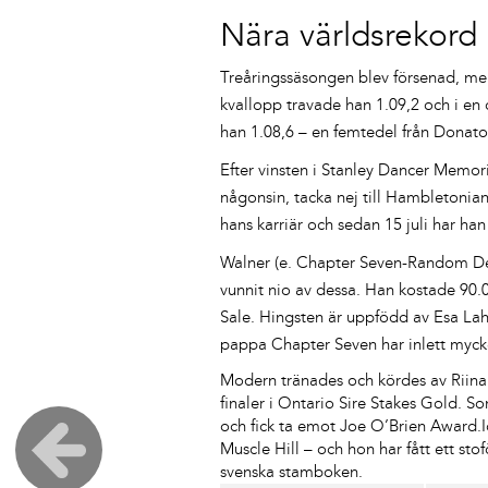
Nära världsrekord
Treåringssäsongen blev försenad, men h
kvallopp travade han 1.09,2 och i en
han 1.08,6 – en femtedel från Donato
Efter vinsten i Stanley Dancer Memori
någonsin, tacka nej till Hambletonia
hans karriär och sedan 15 juli har han
Walner (e. Chapter Seven-Random Dest
vunnit nio av dessa. Han kostade 90.
Sale. Hingsten är uppfödd av Esa Lah
pappa Chapter Seven har inlett mycke
Modern tränades och kördes av Riina 
finaler i Ontario Sire Stakes Gold. So
och fick ta emot Joe O’Brien Award.
Muscle Hill – och hon har fått ett stof
svenska stamboken.