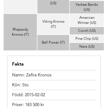
(US)
Yankee Bambi
(US)
American
Viking Kronos
Winner (US)
(IT)
Rhapsody
Conch (US)
Kronos (IT)
Pine Chip (US)
Bell Power (IT)
Nara (US)
Fakta
Namn: Zefira Kronos
Kön: Sto
Född: 2015-02-02
Priser: 183 500 kr