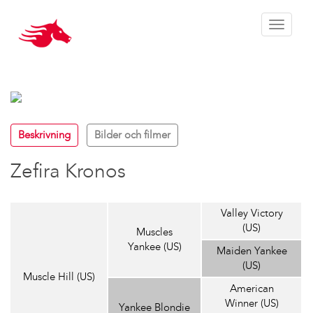
Toggle 
Beskrivning
Bilder och filmer
Zefira Kronos
Valley Victory
(US)
Muscles
Yankee (US)
Maiden Yankee
(US)
Muscle Hill (US)
American
Winner (US)
Yankee Blondie