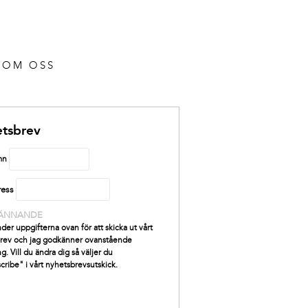
OM OSS
tsbrev
mn
ress
ÄNNANDE
der uppgifterna ovan för att skicka ut vårt
rev och jag godkänner ovanstående
g. Vill du ändra dig så väljer du
cribe" i vårt nyhetsbrevsutskick.