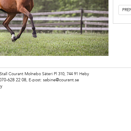
Stall Courant
Molnebo Säteri Pl 310, 744 91 Heby
070-628 22 08
sabine@courant.se
,
E-post:
cy