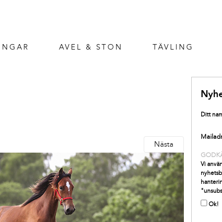
INGAR
AVEL & STON
TÄVLING
Nyhe
Ditt na
Mailad
Nästa
GODK
Vi använ
nyhetsb
hanterin
"unsubs
Ok!