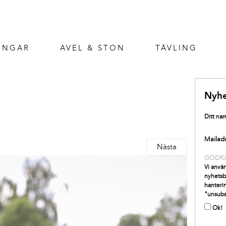
INGAR
AVEL & STON
TÄVLING
Nyhe
Ditt na
Mailad
Nästa
GODK
Vi använ
nyhetsb
hanterin
"unsubs
Ok!