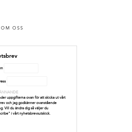
OM OSS
tsbrev
mn
ress
ÄNNANDE
der uppgifterna ovan för att skicka ut vårt
rev och jag godkänner ovanstående
g. Vill du ändra dig så väljer du
cribe" i vårt nyhetsbrevsutskick.