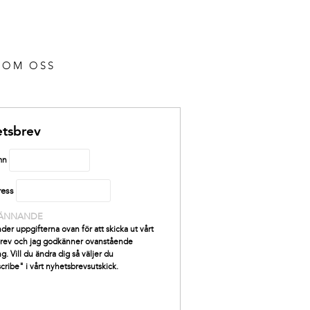
OM OSS
tsbrev
mn
ress
ÄNNANDE
der uppgifterna ovan för att skicka ut vårt
rev och jag godkänner ovanstående
g. Vill du ändra dig så väljer du
cribe" i vårt nyhetsbrevsutskick.