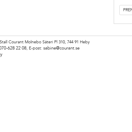
Stall Courant
Molnebo Säteri Pl 310, 744 91 Heby
070-628 22 08
sabine@courant.se
,
E-post:
cy