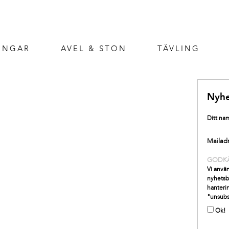
INGAR
AVEL & STON
TÄVLING
Nyhe
Ditt na
Mailad
GODK
Vi använ
nyhetsb
hanterin
"unsubs
Ok!