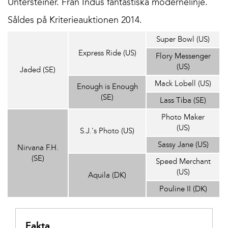
Untersteiner. Från Indus fantastiska mödernelinje.
Såldes på Kriterieauktionen 2014.
Super Bowl (US)
Express Ride (US)
Flory Messenger
(US)
Jaded (SE)
Mack Lobell (US)
Enough is Enough
(SE)
Lass Tiba (SE)
Photo Maker
(US)
S.J.'s Photo (US)
Sassy Jane (US)
Nirvana F.H.
(SE)
Speed Merchant
(US)
Aquila (DK)
Pouline II (DK)
Fakta