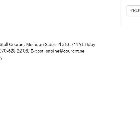
Stall Courant
Molnebo Säteri Pl 310, 744 91 Heby
070-628 22 08
sabine@courant.se
,
E-post:
cy