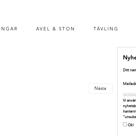
INGAR
AVEL & STON
TÄVLING
Nyhe
Ditt na
Mailad
Nästa
GODK
Vi använ
nyhetsb
hanterin
"unsubs
Ok!