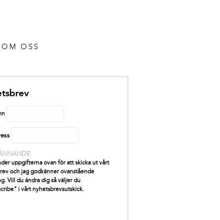
OM OSS
tsbrev
mn
ress
ÄNNANDE
der uppgifterna ovan för att skicka ut vårt
rev och jag godkänner ovanstående
g. Vill du ändra dig så väljer du
cribe" i vårt nyhetsbrevsutskick.