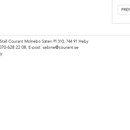
Stall Courant
Molnebo Säteri Pl 310, 744 91 Heby
070-628 22 08
sabine@courant.se
,
E-post:
cy