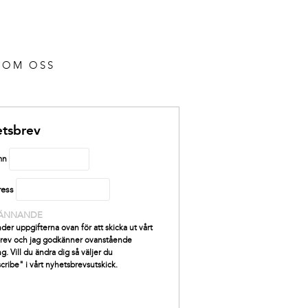
OM OSS
tsbrev
mn
ress
ÄNNANDE
der uppgifterna ovan för att skicka ut vårt
rev och jag godkänner ovanstående
g. Vill du ändra dig så väljer du
cribe" i vårt nyhetsbrevsutskick.