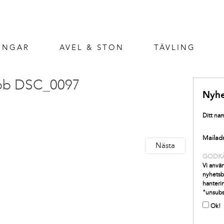
INGAR
AVEL & STON
TÄVLING
ebb DSC_0097
Nyhe
Ditt na
Mailad
Nästa
GODK
Vi använ
nyhetsb
hanterin
"unsubs
Ok!