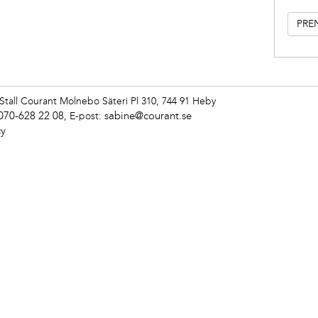
Stall Courant
Molnebo Säteri Pl 310, 744 91 Heby
070-628 22 08
sabine@courant.se
,
E-post:
cy