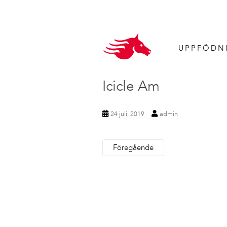
UPPFÖDN
Icicle Am
24 juli, 2019
admin
Föregående