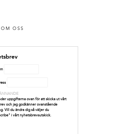
OM OSS
tsbrev
mn
ress
ÄNNANDE
der uppgifterna ovan för att skicka ut vårt
rev och jag godkänner ovanstående
g. Vill du ändra dig så väljer du
cribe" i vårt nyhetsbrevsutskick.