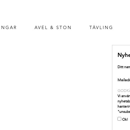
INGAR
AVEL & STON
TÄVLING
Nyhe
Ditt na
Mailad
GODK
Vi använ
nyhetsb
hanterin
"unsubs
Ok!