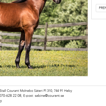
Stall Courant
Molnebo Säteri Pl 310, 744 91 Heby
070-628 22 08
sabine@courant.se
,
E-post:
cy