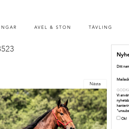
INGAR
AVEL & STON
TÄVLING
3523
Nyhe
Ditt na
Mailad
Nästa
GODK
Vi använ
nyhetsb
hanterin
"unsubs
Ok!