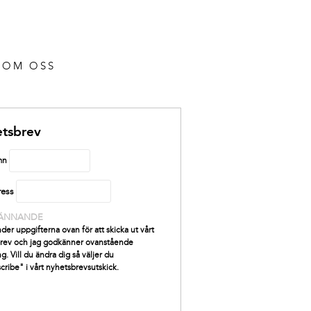
OM OSS
tsbrev
mn
ress
ÄNNANDE
der uppgifterna ovan för att skicka ut vårt
rev och jag godkänner ovanstående
g. Vill du ändra dig så väljer du
cribe" i vårt nyhetsbrevsutskick.