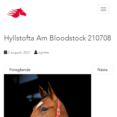
Toggle 
Hyllstofta Am Bloodstock 210708
2 augusti, 2021
agneta
Föregående
Nästa