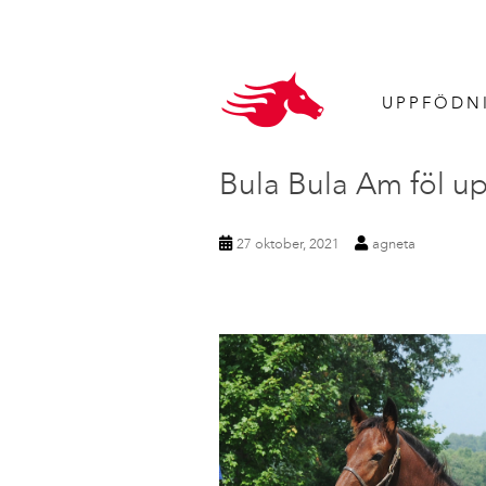
UPPFÖDN
Bula Bula Am föl u
27 oktober, 2021
agneta