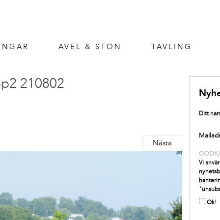
INGAR
AVEL & STON
TÄVLING
pp2 210802
Nyhe
Ditt na
Mailad
Nästa
GODK
Vi använ
nyhetsb
hanterin
"unsubs
Ok!