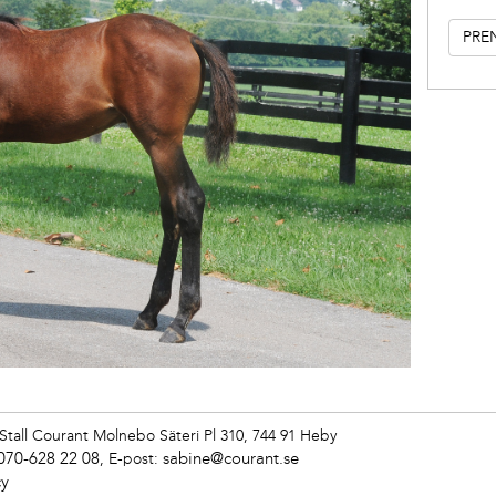
Stall Courant
Molnebo Säteri Pl 310, 744 91 Heby
070-628 22 08
sabine@courant.se
,
E-post:
cy