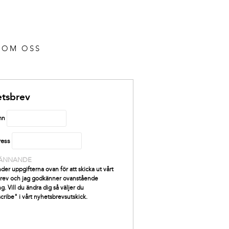
OM OSS
tsbrev
mn
ress
ÄNNANDE
der uppgifterna ovan för att skicka ut vårt
rev och jag godkänner ovanstående
g. Vill du ändra dig så väljer du
cribe" i vårt nyhetsbrevsutskick.