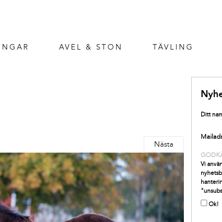
INGAR
AVEL & STON
TÄVLING
Nyhe
Ditt na
Mailad
Nästa
GODK
Vi använ
nyhetsb
hanterin
"unsubs
Ok!