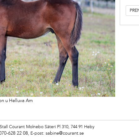
on u Helluva Am
Stall Courant
Molnebo Säteri Pl 310, 744 91 Heby
070-628 22 08
sabine@courant.se
,
E-post: