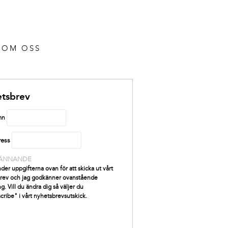
OM OSS
tsbrev
mn
ress
ÄNNANDE
der uppgifterna ovan för att skicka ut vårt
rev och jag godkänner ovanstående
g. Vill du ändra dig så väljer du
cribe" i vårt nyhetsbrevsutskick.