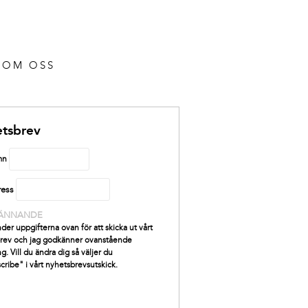
OM OSS
tsbrev
mn
ress
ÄNNANDE
der uppgifterna ovan för att skicka ut vårt
rev och jag godkänner ovanstående
g. Vill du ändra dig så väljer du
cribe" i vårt nyhetsbrevsutskick.