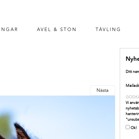
INGAR
AVEL & STON
TÄVLING
Nyhe
Ditt na
Mailad
Nästa
GODK
Vi använ
nyhetsb
hanterin
"unsubs
Ok!