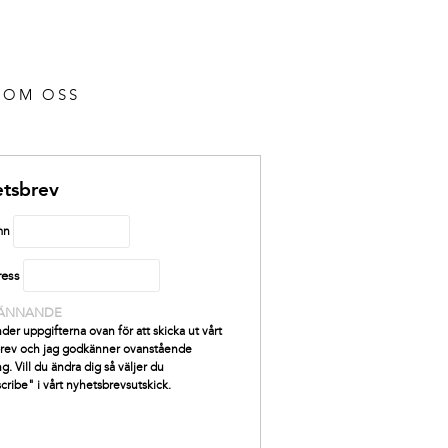
OM OSS
tsbrev
mn
ress
ÄNNANDE
der uppgifterna ovan för att skicka ut vårt
rev och jag godkänner ovanstående
g. Vill du ändra dig så väljer du
cribe" i vårt nyhetsbrevsutskick.