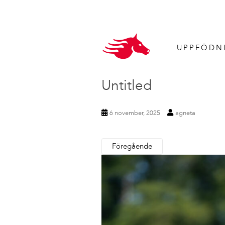
UPPFÖDN
Untitled
6 november, 2025
agneta
Föregående