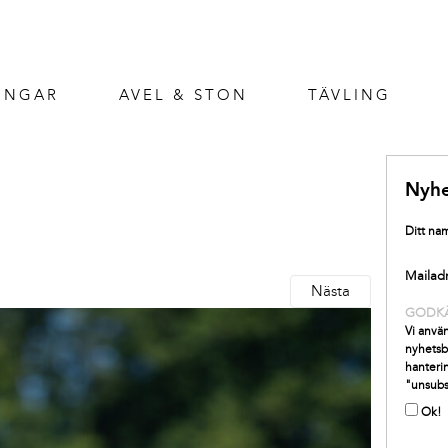
INGAR
AVEL & STON
TÄVLING
Nyhe
Ditt na
Mailad
Nästa
GODK
Vi använ
nyhetsb
hanterin
"unsubs
Ok!