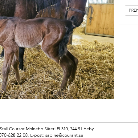
Stall Courant
Molnebo Säteri Pl 310, 744 91 Heby
070-628 22 08
sabine@courant.se
,
E-post: