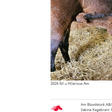
2026 föl u Hilarious Am
Am Bloodstock AB/
Sabine Kagebrant: