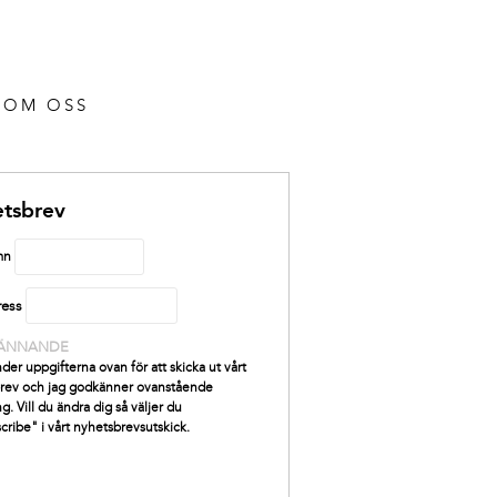
OM OSS
tsbrev
mn
ress
ÄNNANDE
der uppgifterna ovan för att skicka ut vårt
rev och jag godkänner ovanstående
g. Vill du ändra dig så väljer du
cribe" i vårt nyhetsbrevsutskick.