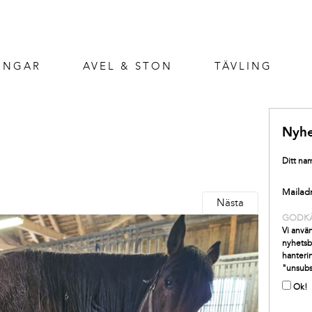
INGAR
AVEL & STON
TÄVLING
Nyhe
Ditt na
Mailad
Nästa
GODK
Vi använ
nyhetsb
hanterin
"unsubs
Ok!