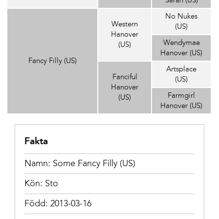
Sarah (US)
No Nukes
Western
(US)
Hanover
Wendymae
(US)
Hanover (US)
Fancy Filly (US)
Artsplace
Fanciful
(US)
Hanover
Farmgirl
(US)
Hanover (US)
Fakta
Namn: Some Fancy Filly (US)
Kön: Sto
Född: 2013-03-16