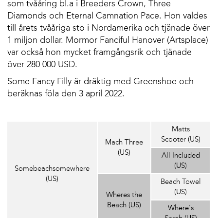
som tvååring bl.a i Breeders Crown, Three
Diamonds och Eternal Camnation Pace. Hon valdes
till årets tvååriga sto i Nordamerika och tjänade över
1 miljon dollar. Mormor Fanciful Hanover (Artsplace)
var också hon mycket framgångsrik och tjänade
över 280 000 USD.
Some Fancy Filly är dräktig med Greenshoe och
beräknas föla den 3 april 2022.
Matts
Scooter (US)
Mach Three
(US)
All Included
(US)
Somebeachsomewhere
(US)
Beach Towel
(US)
Wheres the
Beach (US)
Where's